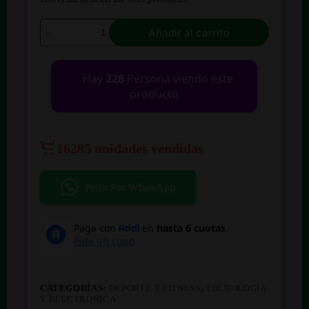
$ 100.000.
$ 70.000.
Maleta
Añadir al carrito
Antirrobo
Mochila
Morral
Anti
Hay
228
Persona viendo este
Robo
producto
Con
Cable
Usb
cantidad
16285 unidades vendidas
Pedir Por WhatsApp
CATEGORÍAS:
DEPORTE Y FITNESS
,
TECNOLOGÍA
Y ELECTRÓNICA