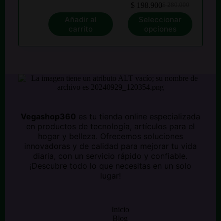
$
198.900
$
280.000
precio
precio
El
El
Este
original
actual
precio
precio
Añadir al
Seleccionar
producto
era:
es:
original
actual
carrito
opciones
tiene
$ 52.000.
$ 36.000.
era:
es:
múltiples
$ 280.000.
$ 198.900.
variantes.
Las
opciones
se
pueden
elegir
en
la
Vegashop360
es tu tienda online especializada
página
en productos de tecnología, artículos para el
de
hogar y belleza. Ofrecemos soluciones
producto
innovadoras y de calidad para mejorar tu vida
diaria, con un servicio rápido y confiable.
¡Descubre todo lo que necesitas en un solo
lugar!
Inicio
Blog