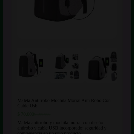
Maleta Antirrobo Mochila Morral Anti Robo Con
Cable Usb
$
70.000
$
100.000
El
El
precio
precio
Maleta antirrobo y mochila morral con diseño
original
actual
antirobo y cable USB incorporado: seguridad y
era:
es:
conveniencia en un solo producto.