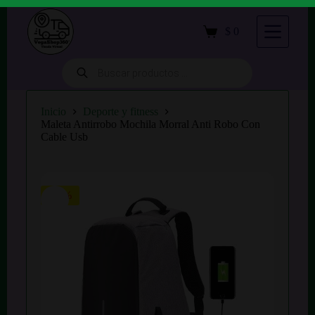
S
a
$
0
Carro
l
de
t
compra
a
Búsqueda
de
r
productos
a
l
Inicio
Deporte y fitness
c
Maleta Antirrobo Mochila Morral Anti Robo Con
o
Cable Usb
n
t
e
n
i
-30%
d
o