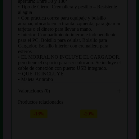
apertura: Entre 30 y 180°
• Tipo de Cierre: Cremallera y pestillo – Resistente
al agua
• Con práctica correa para equipaje y bolsillo
auxiliar, ubicado en la tiranta izquierda, para guardar
tarjetas o el dinero para llevar a mano.
• Interior: Compartimiento interno e independiente
para el PC, Bolsillo para celular, Bolsillo para
Cargador, Bolsillo interior con cremallera para
esferos
• EL MORRAL NO INCLUYE EL CARGADOR,
pero tiene el espacio para ser colocado. Se incluye el
cable de conexión con puerto USB integrado.
~ QUE TE INCLUYE
• Maleta Antirobo
Valoraciones (0)
Productos relacionados
-18%
-20%