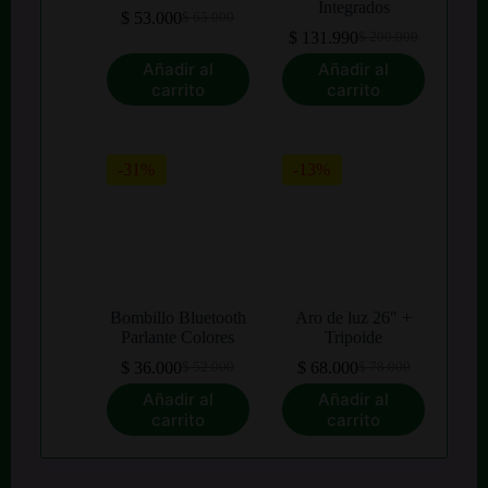
Integrados
$
53.000
$
65.000
El
El
$
131.990
$
200.000
precio
precio
El
El
original
actual
precio
precio
Añadir al
Añadir al
era:
es:
original
actual
carrito
carrito
$ 65.000.
$ 53.000.
era:
es:
$ 200.000.
$ 131.990.
-31%
-13%
Bombillo Bluetooth
Aro de luz 26″ +
Parlante Colores
Tripoide
$
36.000
$
68.000
$
52.000
$
78.000
El
El
El
El
precio
precio
precio
precio
Añadir al
Añadir al
original
actual
original
actual
carrito
carrito
era:
es:
era:
es:
$ 52.000.
$ 36.000.
$ 78.000.
$ 68.000.