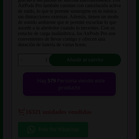
AirPods Pro también cuentan con cancelación activa
de ruido, lo que te permite sumergirte en tu música
sin distracciones externas. Además, tienen un modo
de sonido ambiente que te permite escuchar lo que
sucede a tu alrededor cuando lo necesitas. Con su
estuche de carga inalámbrica, los AirPods Pro son
convenientes de llevar contigo y ofrecen una
duración de batería de varias horas.
Audifonos
Añadir al carrito
Airprods
Pro
1:1
cantidad
Hay
579
Persona viendo este
producto
16321 unidades vendidas
Pedir Por WhatsApp