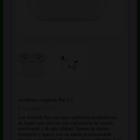
Audifonos Airprods Pro 1:1
$
110.000
$
125.000
El
El
precio
precio
Los AirPods Pro son unos audífonos inalámbricos
original
actual
de Apple que ofrecen una experiencia de sonido
era:
es:
envolvente y de alta calidad. Tienen un diseño
$ 125.000.
$ 110.000.
compacto y ligero, con un ajuste personalizable
gracias a sus puntas de silicona intercambiables. Los