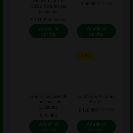
M8 4K Para TV
$
86.000
$
91.800
El
El
32GB Con Juegos
precio
precio
Integrados
original
actual
$
131.990
$
200.000
El
El
era:
es:
precio
precio
$ 91.800.
$ 86.000.
Añadir al
Añadir al
original
actual
carrito
carrito
era:
es:
$ 200.000.
$ 131.990.
-12%
Audifonos EarPods
Audifonos Airprods
con conector
Pro 1:1
Lightning
$
110.000
$
125.000
El
El
$
25.000
precio
precio
original
actual
Añadir al
Añadir al
era:
es:
carrito
carrito