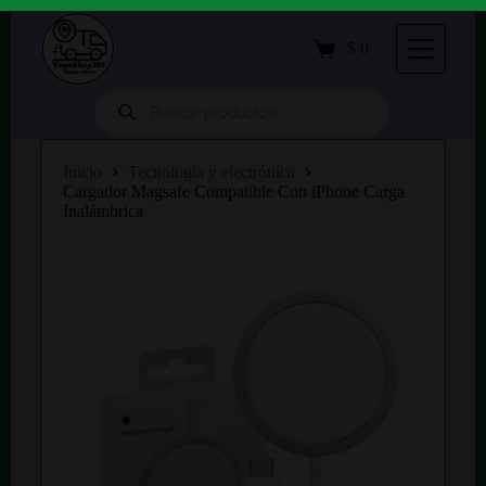
S
a
$
0
Carro
l
de
t
compra
a
Búsqueda
de
r
productos
a
l
Inicio
Tecnología y electrónica
c
Cargador Magsafe Compatible Con iPhone Carga
o
Inalámbrica
n
t
e
n
i
d
o