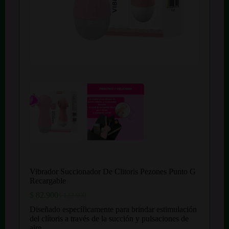
Vibrador Succionador De Clitoris Pezones Punto G
Recargable
$
82.900
$
132.900
El
El
precio
precio
Diseñado específicamente para brindar estimulación
original
actual
del clítoris a través de la succión y pulsaciones de
era:
es:
aire.