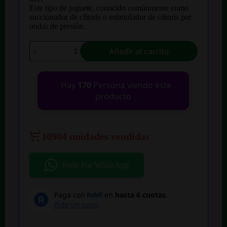
$ 132.900.
$ 82.900.
Este tipo de juguete, conocido comúnmente como
succionador de clítoris o estimulador de clítoris por
ondas de presión.
Vibrador
Añadir al carrito
Succionador
De
Clitoris
Pezones
Hay
170
Persona viendo este
Punto
producto
G
Recargable
cantidad
10904 unidades vendidas
Pedir Por WhatsApp