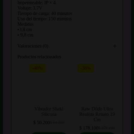
Impermeable: IP × 4
Voltaje: 3.7V
Tiempo de carga: 40 minutos
Uso del tiempo: 150 minutos
Medidas
•3,8 cm
• 9,8 cm
Valoraciones (0)
Productos relacionados
-40%
-36%
Vibrador Shaki
Raw Dildo Ultra
Silicona
Realista Renato 19
Cm
$
50.200
$
84.000
El
El
$
178.100
$
278.100
precio
precio
El
El