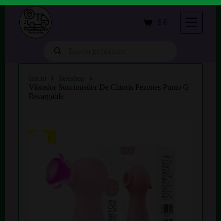
S
a
$
0
Carro
l
de
t
compra
a
Búsqueda
de
r
productos
a
l
Inicio
Sexshop
c
Vibrador Succionador De Clitoris Pezones Punto G
o
Recargable
n
t
e
n
i
-38%
d
o