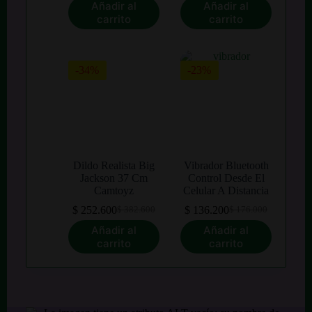
original
actual
precio
precio
Añadir al
Añadir al
era:
es:
original
actual
carrito
carrito
$ 84.000.
$ 50.200.
era:
es:
$ 278.100.
$ 178.100.
-34%
-23%
Dildo Realista Big
Vibrador Bluetooth
Jackson 37 Cm
Control Desde El
Camtoyz
Celular A Distancia
$
252.600
$
136.200
$
382.600
$
176.000
El
El
El
El
precio
precio
precio
precio
Añadir al
Añadir al
original
actual
original
actual
carrito
carrito
era:
es:
era:
es:
$ 382.600.
$ 252.600.
$ 176.000.
$ 136.200.