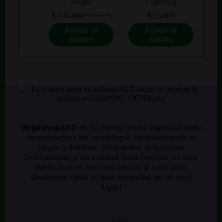
Solapa
Lightning
$
146.000
$
25.000
$
159.000
El
El
precio
precio
Añadir al
Añadir al
original
actual
carrito
carrito
era:
es:
$ 159.000.
$ 146.000.
Vegashop360
es tu tienda online especializada
en productos de tecnología, artículos para el
hogar y belleza. Ofrecemos soluciones
innovadoras y de calidad para mejorar tu vida
diaria, con un servicio rápido y confiable.
¡Descubre todo lo que necesitas en un solo
lugar!
Inicio