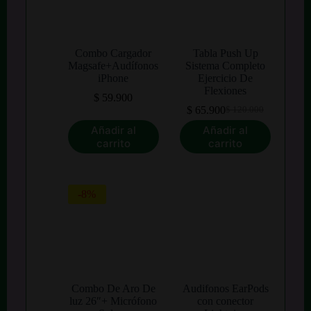
Combo Cargador
Tabla Push Up
Magsafe+Audífonos
Sistema Completo
iPhone
Ejercicio De
Flexiones
$
59.900
$
65.900
$
120.000
El
El
precio
precio
Añadir al
Añadir al
original
actual
carrito
carrito
era:
es:
$ 120.000.
$ 65.900.
-8%
Combo De Aro De
Audifonos EarPods
luz 26″+ Micrófono
con conector