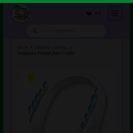
S
a
$
0
Carro
l
de
t
compra
a
Búsqueda
de
r
productos
a
l
Inicio
Deporte y fitness
c
Ventilador Portátil Para Cuello
o
n
t
e
n
-18%
i
d
o