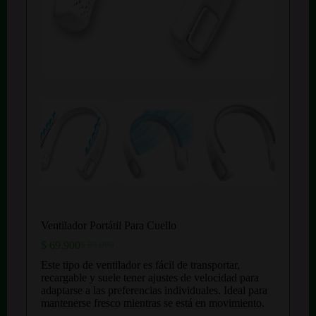
Ventilador Portátil Para Cuello
$
69.900
$
85.000
El
El
precio
precio
Este tipo de ventilador es fácil de transportar,
original
actual
recargable y suele tener ajustes de velocidad para
era:
es:
adaptarse a las preferencias individuales. Ideal para
$ 85.000.
$ 69.900.
mantenerse fresco mientras se está en movimiento.