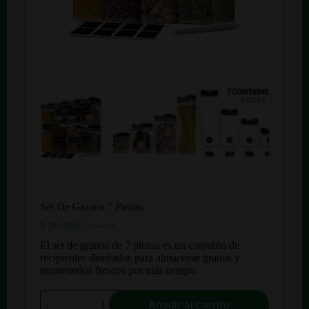
Set De Granos 7 Piezas
$
96.990
$
136.000
El
El
precio
precio
El set de granos de 7 piezas es un conjunto de
original
actual
recipientes diseñados para almacenar granos y
era:
es:
mantenerlos frescos por más tiempo.
$ 136.000.
$ 96.990.
Set
Añadir al carrito
De