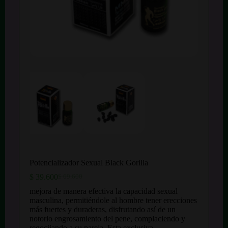
Potencializador Sexual Black Gorilla
$
39.600
$
69.600
El
El
precio
precio
mejora de manera efectiva la capacidad sexual
original
actual
masculina, permitiéndole al hombre tener erecciones
era:
es:
más fuertes y duraderas, disfrutando así de un
$ 69.600.
$ 39.600.
notorio engrosamiento del pene, complaciendo y
regocijando a su pareja. Esta exclusiva