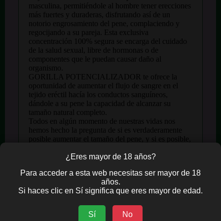
masculina, permitiéndole al hombre tener erecciones
más fuertes y duraderas, disfrutando así de un
notorio engrosamiento del pene, complaciendo y
regocijando a su pareja. Esta exclusiva
concentración 100% segura se encarga del cuidado
de la salud sexual, libre de hormonas o de
componentes que le puedan causar daño al
organismo.
GORILLA POTENCIALIZADOR te ofrece la
oportunidad de aumentar el flujo de sangre en el
tejido eréctil hacía los conductos sanguíneos,
dándole a su pene la capacidad de alcanzar su
tamaño natural completo.
Todos en algún momento de nuestras vidas nos
hemos hecho la pregunta de si es verdaderamente
posible aumentar el tamaño del pene, y si es posible,
saber como hacerlo. Pues bien la respuesta es muy
simple:
¿Eres mayor de 18 años?
El pene esta Dividido en cámaras que son de Tejido
Para acceder a esta web necesitas ser mayor de 18
Esponjoso que se llaman los Cuerpos Cavernosos.
años.
Cuando la sangre llena estos tejidos se presenta una
Si haces clic en Sí significa que eres mayor de edad.
erección del Pene. Entonces lo que determina el
tamaño del Pene, es el tejido esponjoso de los
cuerpos cavernosos del Pene y la circulación de la
Sí
No
sangre que llega al Pene.