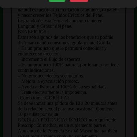
Lo que hace Gorilla con su asombrosa formula
natural es mejorar tu circulación sanguínea, expandir
y hacer crecer los Tejidos Eréctiles del Pene.
Logrando de esta forma el aumento tanto en
Longitud y Grosor del pene.
BENEFICIOS:
Estos son algunos de los beneficios que tu podrás
disfrutar cuando consumes regularmente Gorilla.
– Es un producto que le permitirá consolidar y
endurecer su erección.
– Incrementa el flujo de esperma.
– Es un producto 100% natural, por lo tanto no tiene
contraindicaciones.
– No produce efectos secundarios.
– Mejora la eyaculación precoz.
– Ayuda a disfrutar al 100% de su sexualidad.
– Trata efectivamente la impotencia.
¿Como tomar GORILLA?
Se debe tomar una píldora de 10 a 30 minutos antes
de la relación sexual para uso ocasional. Contiene
10 pastillas por cajita
GORILLA POTENCIALIZADOR no requiere de
Prescripción medica, es un suplemento para el
Aumento de la Potencia Sexual Masculina, también
se usa regularmente como un suplemento