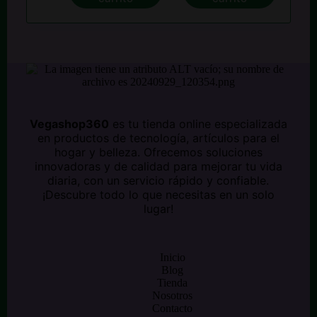
$ 176.000.
$ 136.200.
era:
es:
$ 160.500.
$ 110.500.
Vegashop360
es tu tienda online especializada
en productos de tecnología, artículos para el
hogar y belleza. Ofrecemos soluciones
innovadoras y de calidad para mejorar tu vida
diaria, con un servicio rápido y confiable.
¡Descubre todo lo que necesitas en un solo
lugar!
Inicio
Blog
Tienda
Nosotros
Contacto