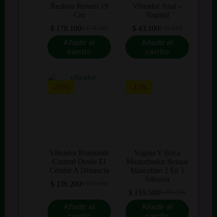
Realista Renato 19
Vibrador Anal –
Cm
Vaginal
$
178.100
$
43.100
$
278.100
$
65.100
El
El
El
El
precio
precio
precio
precio
Añadir al
Añadir al
original
actual
original
actual
carrito
carrito
era:
es:
era:
es:
$ 278.100.
$ 178.100.
$ 65.100.
$ 43.100.
-23%
-31%
Vibrador Bluetooth
Vagina Y Boca
Control Desde El
Masturbador Sexual
Celular A Distancia
Masculino 2 En 1
Silicona
$
136.200
$
176.000
El
El
$
110.500
$
160.500
precio
precio
El
El
original
actual
precio
precio
Añadir al
Añadir al
era:
es:
original
actual
carrito
carrito