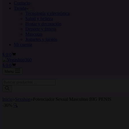
Contacto
Tienda
Tecnología y electrónica
Salud y belleza
Hogar y decoración
Deporte y fitness
Mascotas
Juguetes y juegos
Mi cuenta
Carro
$
0
0
de
compra
Carro
$
0
0
de
Menú
compra
Búsqueda
de
productos
Inicio
Sexshop
Potenciador Sexual Masculino BIG PENIS
-36%
🔍