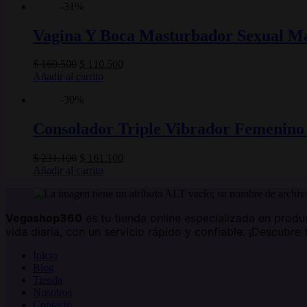
-31%
era:
es:
$ 278.100.
$ 178.100.
Vagina Y Boca Masturbador Sexual Mas
El
El
$
160.500
$
110.500
precio
precio
Añadir al carrito
original
actual
-30%
era:
es:
$ 160.500.
$ 110.500.
Consolador Triple Vibrador Femenino
El
El
$
231.100
$
161.100
precio
precio
Añadir al carrito
original
actual
era:
es:
$ 231.100.
$ 161.100.
Vegashop360
es tu tienda online especializada en produ
vida diaria, con un servicio rápido y confiable. ¡Descubre 
Inicio
Blog
Tienda
Nosotros
Contacto