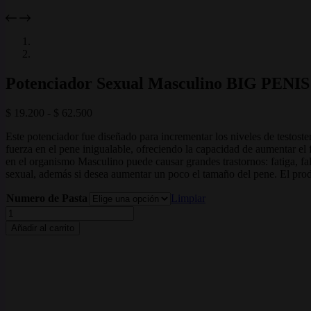
Potenciador Sexual Masculino BIG PENIS
Rango
$
19.200
-
$
62.500
de
Este potenciador fue diseñado para incrementar los niveles de testost
precios:
fuerza en el pene inigualable, ofreciendo la capacidad de aumentar el
desde
en el organismo Masculino puede causar grandes trastornos: fatiga, fal
$ 19.200
sexual, además si desea aumentar un poco el tamaño del pene. El pr
hasta
$ 62.500
Numero de Pasta
Limpiar
Potenciador
Sexual
Añadir al carrito
Masculino
BIG
PENIS
cantidad