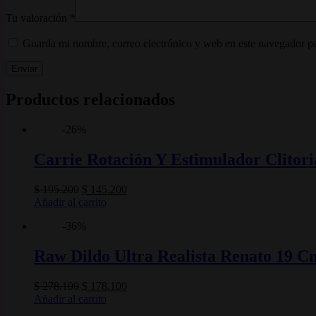
Tu valoración
*
Guarda mi nombre, correo electrónico y web en este navegador p
Enviar
Productos relacionados
-26%
Carrie Rotación Y Estimulador Clitori
El
El
$
195.200
$
145.200
precio
precio
Añadir al carrito
original
actual
-36%
era:
es:
$ 195.200.
$ 145.200.
Raw Dildo Ultra Realista Renato 19 C
El
El
$
278.100
$
178.100
precio
precio
Añadir al carrito
original
actual