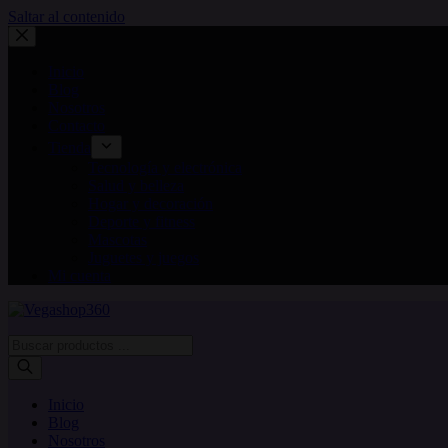
Saltar al contenido
Inicio
Blog
Nosotros
Contacto
Tienda
Tecnología y electrónica
Salud y belleza
Hogar y decoración
Deporte y fitness
Mascotas
Juguetes y juegos
Mi cuenta
Búsqueda
de
productos
Inicio
Blog
Nosotros