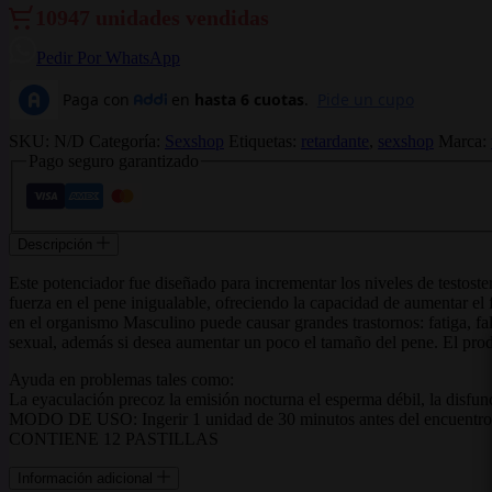
10947 unidades vendidas
Pedir Por WhatsApp
SKU:
N/D
Categoría:
Sexshop
Etiquetas:
retardante
,
sexshop
Marca:
Pago seguro garantizado
Descripción
Este potenciador fue diseñado para incrementar los niveles de testost
fuerza en el pene inigualable, ofreciendo la capacidad de aumentar el
en el organismo Masculino puede causar grandes trastornos: fatiga, fal
sexual, además si desea aumentar un poco el tamaño del pene. El pr
Ayuda en problemas tales como:
La eyaculación precoz la emisión nocturna el esperma débil, la disfunci
MODO DE USO: Ingerir 1 unidad de 30 minutos antes del encuentro sexua
CONTIENE 12 PASTILLAS
Información adicional