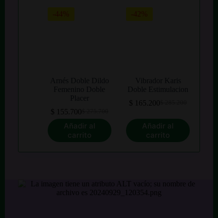
-44%
-42%
Arnés Doble Dildo
Vibrador Karis
Femenino Doble
Doble Estimulacion
Placer
$
165.200
$
285.200
El
El
$
155.700
$
275.700
El
El
precio
precio
precio
precio
original
actual
Añadir al
Añadir al
original
actual
era:
es:
carrito
carrito
era:
es:
$ 285.200.
$ 165.200.
$ 275.700.
$ 155.700.