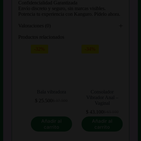
Confidencialidad Garantizada
Envío discreto y seguro, sin marcas visibles.
Potencia tu experiencia con Kanguro. Pídelo ahora.
Valoraciones (0)
Productos relacionados
-32%
-34%
Bala vibradora
Consolador
Vibrador Anal –
$
25.500
$
37.500
El
El
Vaginal
precio
precio
$
43.100
$
65.100
original
actual
El
El
era:
es:
precio
precio
Añadir al
Añadir al
$ 37.500.
$ 25.500.
original
actual
carrito
carrito
era:
es:
$ 65.100.
$ 43.100.