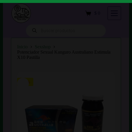
S
a
$
0
Carro
l
de
t
compra
a
Búsqueda
de
r
productos
a
l
Inicio
Sexshop
c
Potenciador Sexual Kanguro Australiano Estimula
o
X10 Pastilla
n
t
e
n
i
-28%
d
o