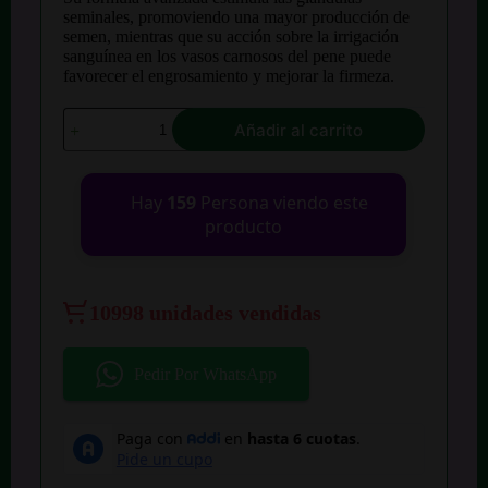
$ 73.900.
$ 52.900.
seminales, promoviendo una mayor producción de
semen, mientras que su acción sobre la irrigación
sanguínea en los vasos carnosos del pene puede
favorecer el engrosamiento y mejorar la firmeza.
Potenciador
Añadir al carrito
Sexual
Kanguro
Australiano
Estimula
Hay
159
Persona viendo este
X10
producto
Pastilla
cantidad
10998 unidades vendidas
Pedir Por WhatsApp