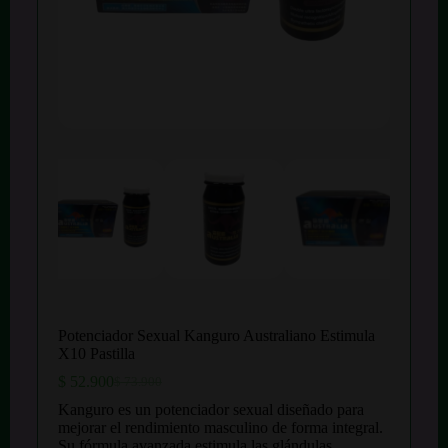
Potenciador Sexual Kanguro Australiano Estimula
X10 Pastilla
$
52.900
$
73.900
El
El
precio
precio
Kanguro es un potenciador sexual diseñado para
original
actual
mejorar el rendimiento masculino de forma integral.
era:
es:
Su fórmula avanzada estimula las glándulas