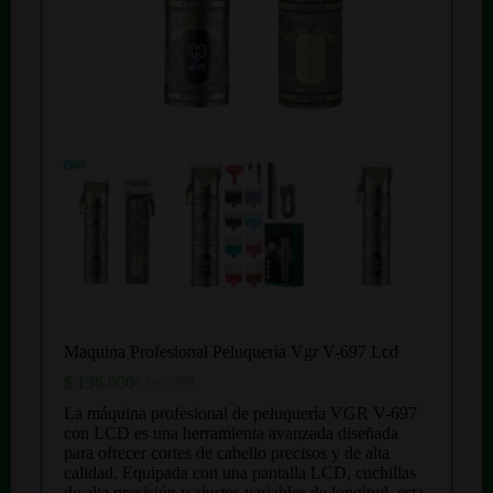
Maquina Profesional Peluqueria Vgr V-697 Lcd
$
136.000
$
160.000
El
El
precio
precio
La máquina profesional de peluquería VGR V-697
original
actual
con LCD es una herramienta avanzada diseñada
era:
es:
para ofrecer cortes de cabello precisos y de alta
$ 160.000.
$ 136.000.
calidad. Equipada con una pantalla LCD, cuchillas
de alta precisión y ajustes variables de longitud, esta