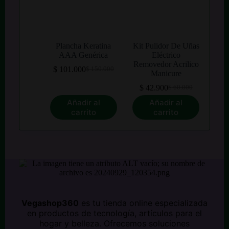
Plancha Keratina
Kit Pulidor De Uñas
AAA Genérica
Eléctrico
Removedor Acrilico
$
101.000
$
150.000
El
El
Manicure
precio
precio
$
42.900
$
60.000
original
actual
El
El
era:
es:
precio
precio
Añadir al
Añadir al
$ 150.000.
$ 101.000.
original
actual
carrito
carrito
era:
es:
$ 60.000.
$ 42.900.
Vegashop360
es tu tienda online especializada
en productos de tecnología, artículos para el
hogar y belleza. Ofrecemos soluciones