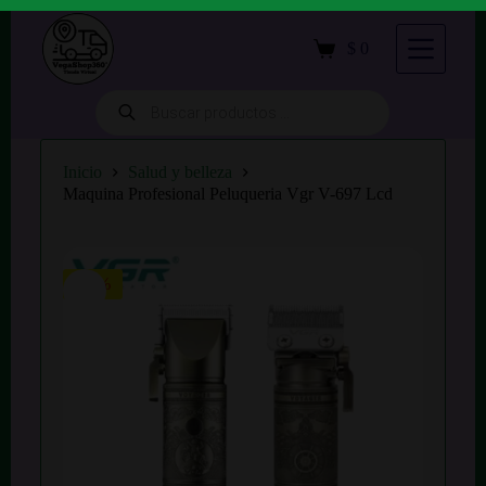
S
a
$
0
Carro
l
de
t
compra
a
Búsqueda
de
r
productos
a
l
Inicio
Salud y belleza
c
Maquina Profesional Peluqueria Vgr V-697 Lcd
o
n
t
e
n
-15%
i
d
o