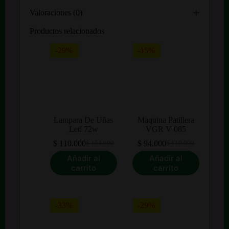
Valoraciones (0)
Productos relacionados
-29%
-15%
Lampara De Uñas
Maquina Patillera
Led 72w
VGR V-085
$
110.000
$
94.000
$
154.000
$
110.000
El
El
El
El
precio
precio
precio
precio
Añadir al
Añadir al
original
actual
original
actual
carrito
carrito
era:
es:
era:
es:
$ 154.000.
$ 110.000.
$ 110.000.
$ 94.000.
-33%
-29%