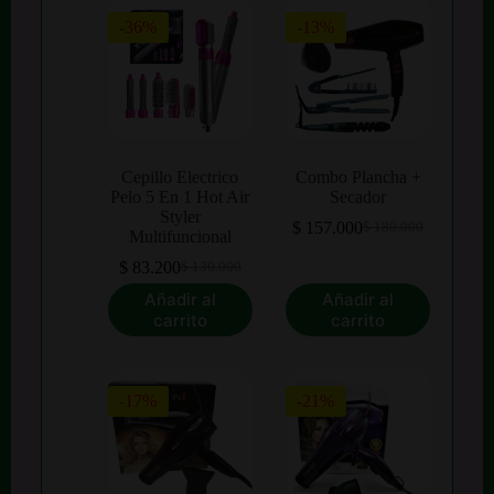
-36%
-13%
Cepillo Electrico
Combo Plancha +
Pelo 5 En 1 Hot Air
Secador
Styler
$
157.000
$
180.000
El
El
Multifuncional
precio
precio
$
83.200
$
130.000
El
El
original
actual
precio
precio
era:
es:
Añadir al
Añadir al
original
actual
$ 180.000.
$ 157.000.
carrito
carrito
era:
es:
$ 130.000.
$ 83.200.
-17%
-21%