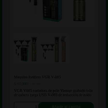
Maquina Patillera VGR V-085
$
94.000
$
110.000
El
El
precio
precio
VGR V085 cortadora de pelo Vintage grabado talla
original
actual
de cabeza carga USB V-085 de reducción de ruido
era:
es:
$ 110.000.
$ 94.000.
Maquina
Añadir al carrito
Patillera