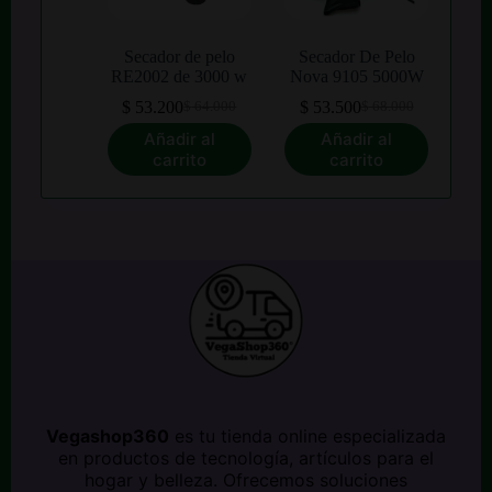
Secador de pelo
Secador De Pelo
RE2002 de 3000 w
Nova 9105 5000W
$
53.200
$
53.500
$
64.000
$
68.000
El
El
El
El
precio
precio
precio
precio
Añadir al
Añadir al
original
actual
original
actual
carrito
carrito
era:
es:
era:
es:
$ 64.000.
$ 53.200.
$ 68.000.
$ 53.500.
Vegashop360
es tu tienda online especializada
en productos de tecnología, artículos para el
hogar y belleza. Ofrecemos soluciones