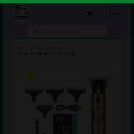
S
a
$
0
Carro
l
de
t
compra
a
Búsqueda
de
r
productos
a
l
Inicio
Salud y belleza
c
Maquina Patillera VGR V-085
o
n
t
e
n
-15%
i
d
o