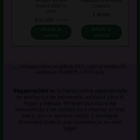
Secador Keratin
Máquina Profesional
Protect 3000 W
Genérica
2003
$
60.000
$
57.500
$
75.000
El
El
precio
precio
Añadir al
Añadir al
original
actual
carrito
carrito
era:
es:
$ 75.000.
$ 57.500.
Vegashop360
es tu tienda online especializada
en productos de tecnología, artículos para el
hogar y belleza. Ofrecemos soluciones
innovadoras y de calidad para mejorar tu vida
diaria, con un servicio rápido y confiable.
¡Descubre todo lo que necesitas en un solo
lugar!