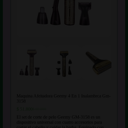
Maquina Afeitadora Geemy 4 En 1 Inalambrca Gm-
3158
$
51.800
$
69.000
El
El
precio
precio
El set de corte de pelo Geemy GM-3158 es un
original
actual
dispositivo universal con cuatro accesorios para
era:
es:
cortar el cabello y cuidar la barba. Equipado con