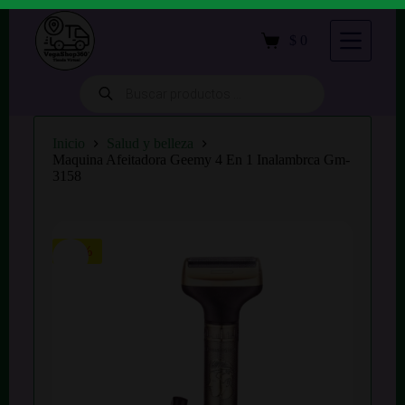
S
a
$
0
Carro
l
de
t
compra
a
Búsqueda
de
r
productos
a
l
Inicio
Salud y belleza
c
Maquina Afeitadora Geemy 4 En 1 Inalambrca Gm-
o
3158
n
t
e
n
i
-25%
d
o