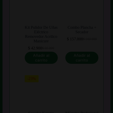
Kit Pulidor De Uñas
Combo Plancha +
Eléctrico
Secador
Removedor Acrilico
$
157.000
$
180.000
El
El
Manicure
precio
precio
$
42.900
$
60.000
El
El
original
actual
precio
precio
era:
es:
Añadir al
Añadir al
original
actual
$ 180.000.
$ 157.000.
carrito
carrito
era:
es:
$ 60.000.
$ 42.900.
-23%