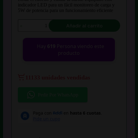
$ 69.000.
$ 51.800.
indicador LED para un fácil monitoreo de carga y
5W de potencia para un funcionamiento eficiente
Maquina
Añadir al carrito
Afeitadora
Geemy
4
En
Hay
619
Persona viendo este
1
producto
Inalambrca
Gm-
3158
cantidad
11133 unidades vendidas
Pedir Por WhatsApp