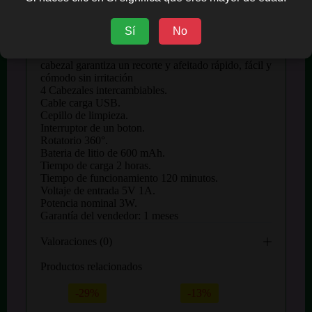
5W de potencia para un funcionamiento eficiente
para eliminar el vello de la nariz y de las orejas, para
delinear y recortar las cejas y para afeitar. Progemei
Sí
No
Gm-3158 está diseñado para eliminar suavemente el
vello no deseado en la nariz y las orejas. El cómodo
cabezal garantiza un recorte y afeitado rápido, fácil y
cómodo sin irritación
4 Cabezales intercambiables.
Cable carga USB.
Cepillo de limpieza.
Interruptor de un boton.
Rotatorio 360°.
Bateria de litio de 600 mAh.
Tiempo de carga 2 horas.
Tiempo de funcionamiento 120 minutos.
Voltaje de entrada 5V 1A.
Potencia nominal 3W.
Garantía del vendedor: 1 meses
Valoraciones (0)
Productos relacionados
-29%
-13%