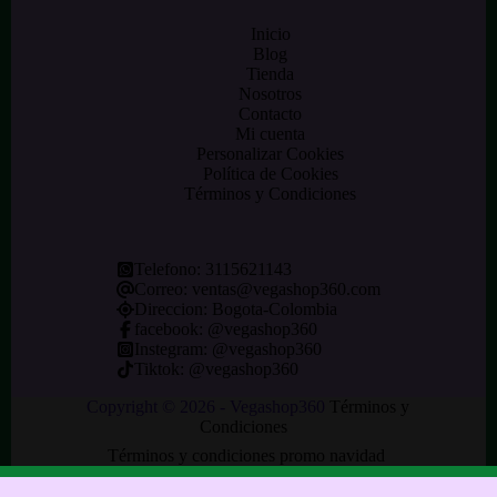
Inicio
Blog
Tienda
Nosotros
Contacto
Mi cuenta
Personalizar Cookies
Política de Cookies
Términos y Condiciones
Telefono:
3115621143
Correo:
ventas@vegashop360.com
Direccion: Bogota-Colombia
facebook: @
vegashop360
Instegram:
@vegashop360
Tiktok:
@vegashop360
Copyright © 2026 - Vegashop360
Términos y
Condiciones
Términos y condiciones promo navidad
Aviso Legal
Política de Privacidad