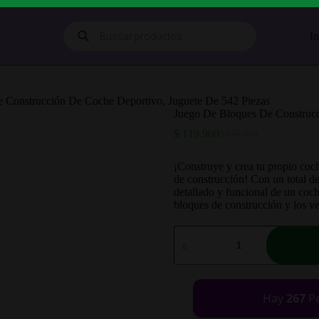
Búsqueda
In
de
productos
 Construcción De Coche Deportivo, Juguete De 542 Piezas
Juego De Bloques De Construcc
$
119.900
$
165.000
El
El
precio
precio
original
actual
¡Construye y crea tu propio coc
era:
es:
de construcción! Con un total de
$ 165.000.
$ 119.900.
detallado y funcional de un coch
bloques de construcción y los ve
Juego
De
Bloques
De
Construcción
De
Hay
267
Pe
Coche
Deportivo,