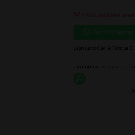
Juguete
De
542
14926 unidades vend
Piezas
cantidad
Pedir Por WhatsApp
¡Apresúrate Que Se Termina El
CATEGORÍA:
JUGUETES Y JU
P