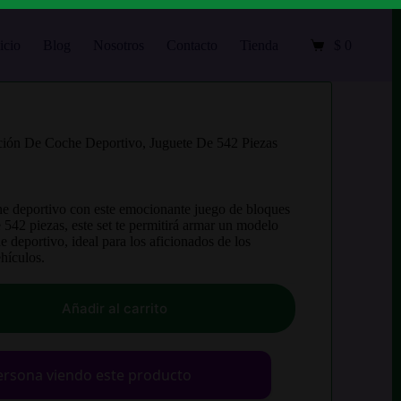
icio
Blog
Nosotros
Contacto
Tienda
Mi cuenta
$
0
Carro
de
compra
ión De Coche Deportivo, Juguete De 542 Piezas
he deportivo con este emocionante juego de bloques
 542 piezas, este set te permitirá armar un modelo
e deportivo, ideal para los aficionados de los
hículos.
Añadir al carrito
rsona viendo este producto