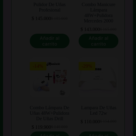
Pulidor De Uñas
Combo Manicure
Profesional
Lámpara
48W+Pulidora
$
145.000
$
185.000
El
El
Mercedes 2000
precio
precio
$
143.000
$
165.000
original
actual
El
El
era:
es:
precio
precio
Añadir al
Añadir al
$ 185.000.
$ 145.000.
original
actual
carrito
carrito
era:
es:
$ 165.000.
$ 143.000.
-14%
-29%
Combo Lámpara De
Lampara De Uñas
Uñas 48W+Pulidora
Led 72w
De Uñas Drill
$
110.000
$
154.000
El
El
$
119.900
$
140.000
El
El
precio
precio
precio
precio
original
actual
Añadir al
Añadir al