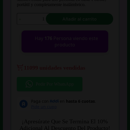
$ 320.000.
$ 271.200.
portátil y completamente inalámbrico.
Combo
Añadir al carrito
Pulidor
De
Uñas
Inalámbrico
Hay
176
Persona viendo este
35W
producto
+
Lampara
De
Uñas
Inalámbrica
11099 unidades vendidas
66W
Vtv
cantidad
Pedir Por WhatsApp
¡Apresúrate Que Se Termina El 10%
Adicional Al Descuento Del Producto!