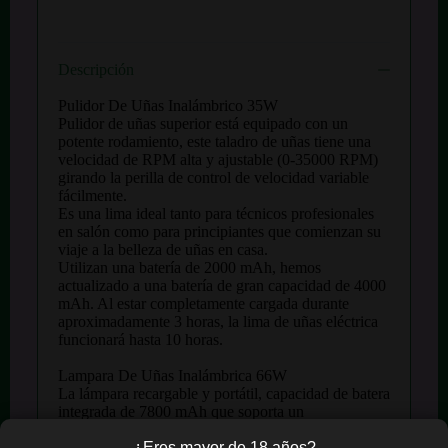
Descripción
Pulidor De Uñas Inalámbrico 35W
Pulidor de uñas superior está equipado con un
potente rodamiento, este taladro de uñas tiene una
velocidad de RPM alta y ajustable (0-35000 RPM)
girando la perilla de control de velocidad variable
fácilmente.
Es una lima ideal tanto para técnicos profesionales
en salón como para principiantes que comienzan su
viaje a la belleza de uñas en casa.
Utilizan una batería de 2000 mAh, hemos
actualizado a una batería de gran capacidad de 4000
mAh. Al estar completamente cargada durante
aproximadamente 3 horas, la lima de uñas eléctrica
funcionará hasta 10 horas.
Lampara De Uñas Inalámbrica 66W
La lámpara recargable y portátil, capacidad de batera
integrada de 7800 mAh que soporta un
funcionamiento inalámbrico y libre, puede funcionar
¿Eres mayor de 18 años?
continuamente 7 horas después de cargarla