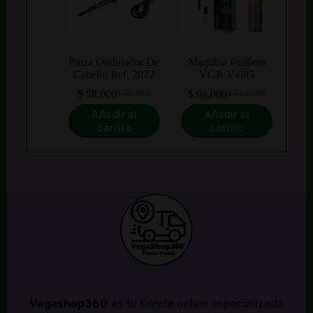
Pinza Ondulador De
Maquina Patillera
Cabello Ref. 2072
VGR V-085
$
58.000
$
94.000
$
78.000
$
110.000
El
El
El
El
precio
precio
precio
precio
Añadir al
Añadir al
original
actual
original
actual
carrito
carrito
era:
es:
era:
es:
$ 78.000.
$ 58.000.
$ 110.000.
$ 94.000.
Vegashop360
es tu tienda online especializada