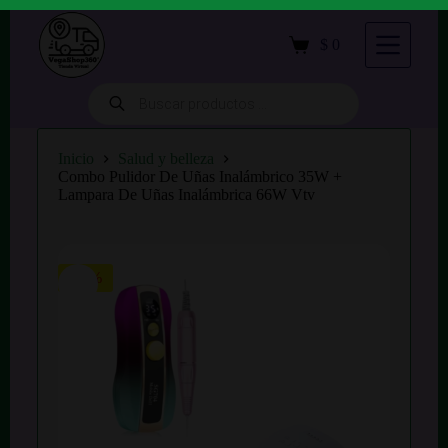
S
a
$
0
Carro
l
de
t
compra
a
Búsqueda
de
r
productos
a
l
Inicio
Salud y belleza
c
Combo Pulidor De Uñas Inalámbrico 35W +
o
Lampara De Uñas Inalámbrica 66W Vtv
n
t
e
n
i
-15%
d
o