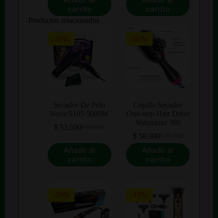
original
actual
era:
es:
carrito
carrito
era:
es:
$ 154.000.
$ 110.000.
Productos relacionados
$ 140.000.
$ 119.900.
-21%
-41%
Secador De Pelo
Cepillo Secador
Nova 9105 5000W
One-step Hair Dryer
Volumizer 360
$
53.500
$
68.000
El
El
$
58.900
$
99.000
precio
precio
El
El
original
actual
precio
precio
Añadir al
Añadir al
era:
es:
original
actual
carrito
carrito
$ 68.000.
$ 53.500.
era:
es:
$ 99.000.
$ 58.900.
-26%
-15%