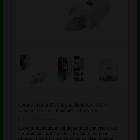
Combo Pulidor De Uñas Inalámbrico 35W +
Lampara De Uñas Inalámbrica 66W Vtv
$
271.200
$
320.000
El
El
precio
precio
Lleva tu manicura al siguiente nivel con este set de
original
actual
herramientas profesionales diseñado tanto para
era:
es:
salones como para uso personal en casa. Potente,