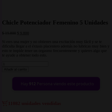
Chicle Potenciador Femenino 5 Unidades
El
El
$
19.800
$
9.800
precio
precio
Si eres una mujer y no obtienes una excitación muy fácil y se te
original
actual
dificulta llegar a el éxtasis placentero además no lubricas muy bien y
era:
es:
esto te impide tener un orgasmo frecuentemente y quieres algo que
$ 19.800.
$ 9.800.
te ayude a obtener todo esto.
Chicle
Potenciador
Añadir al carrito
Femenino
5
Unidades
Hay
912
Persona viendo este producto
cantidad
11082 unidades vendidas