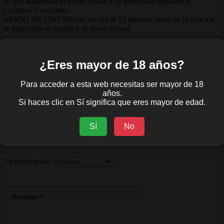
lo que aumentará el deseo sexual y la intensidad orgásmica.
Contiene 5 unidades
MODO DE USO Mascar un chicle 15 minutos antes de la relación
te despertara el apetito y el deseo sexual.
Valoraciones (0)
¿Eres mayor de 18 años?
Valoraciones
Para acceder a esta web necesitas ser mayor de 18
No hay valoraciones aún.
años.
Si haces clic en Sí significa que eres mayor de edad.
Sé el primero en valorar “Chicle Potenciador Femenino 5 Unidades”
Sí
No
Tu dirección de correo electrónico no será publicada.
Los campos obligatorios
están marcados con
*
Tu puntuación
*
Nombre
*