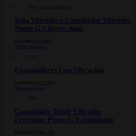
-50%
Bala Vibradora Consolador Vibrador
Punto G Clitoris Anal
El
El
$
50.000
$
25.100
precio
precio
Añadir al carrito
original
actual
-27%
era:
es:
$ 50.000.
$ 25.100.
Eyaculadores Con Vibración
El
El
$
166.000
$
121.800
precio
precio
Añadir al carrito
original
actual
-30%
era:
es:
$ 166.000.
$ 121.800.
Consolador Triple Vibrador
Femenino Punto G Estimulador
El
El
$
231.100
$
161.100