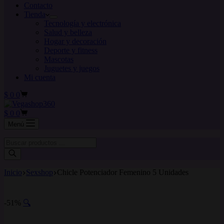
Contacto
Tienda
Tecnología y electrónica
Salud y belleza
Hogar y decoración
Deporte y fitness
Mascotas
Juguetes y juegos
Mi cuenta
Carro
$
0
0
de
compra
Carro
$
0
0
de
Menú
compra
Búsqueda
de
productos
Inicio
Sexshop
Chicle Potenciador Femenino 5 Unidades
-51%
🔍