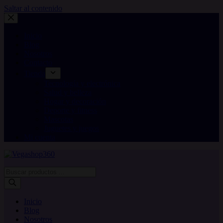
Saltar al contenido
Inicio
Blog
Nosotros
Contacto
Tienda
Tecnología y electrónica
Salud y belleza
Hogar y decoración
Deporte y fitness
Mascotas
Juguetes y juegos
Mi cuenta
Búsqueda
de
productos
Inicio
Blog
Nosotros