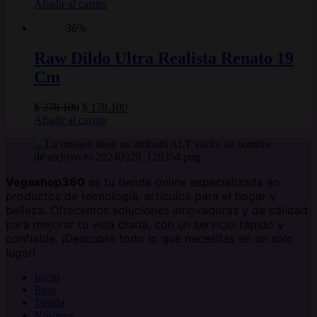
precio
precio
Añadir al carrito
original
actual
-36%
era:
es:
$ 231.100.
$ 161.100.
Raw Dildo Ultra Realista Renato 19
Cm
El
El
$
278.100
$
178.100
precio
precio
Añadir al carrito
original
actual
era:
es:
$ 278.100.
$ 178.100.
Vegashop360
es tu tienda online especializada en
productos de tecnología, artículos para el hogar y
belleza. Ofrecemos soluciones innovadoras y de calidad
para mejorar tu vida diaria, con un servicio rápido y
confiable. ¡Descubre todo lo que necesitas en un solo
lugar!
Inicio
Blog
Tienda
Nosotros