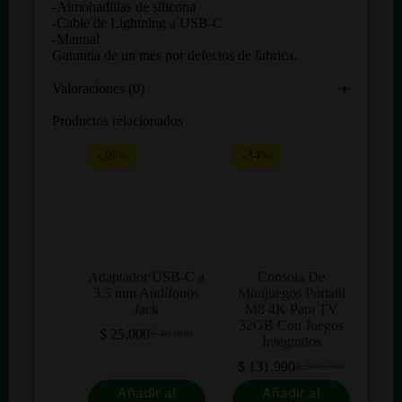
-Almohadillas de silicona
-Cable de Lightning a USB-C
-Manual
Garantía de un mes por defectos de fabrica.
Valoraciones (0)
Productos relacionados
-38%
-34%
Adaptador USB-C a
Consola De
3.5 mm Audífonos
Minijuegos Portatil
Jack
M8 4K Para TV
32GB Con Juegos
$
25.000
$
40.000
El
El
Integrados
precio
precio
$
131.990
$
200.000
original
actual
El
El
era:
es:
precio
precio
Añadir al
Añadir al