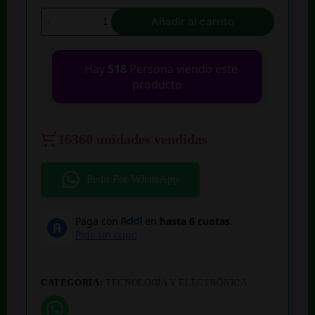
AirPods
Añadir al carrito
Pro
Segunda
Generación
cantidad
Hay
518
Persona viendo este
producto
16360 unidades vendidas
Pedir Por WhatsApp
CATEGORÍA:
TECNOLOGÍA Y ELECTRÓNICA