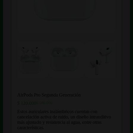
AirPods Pro Segunda Generación
$
120.000
$
180.000
El
El
precio
precio
Estos auriculares inalámbricos cuentan con
original
actual
cancelación activa de ruido, un diseño intrauditivo
era:
es:
más ajustado y resistencia al agua, entre otras
$ 180.000.
$ 120.000.
características.