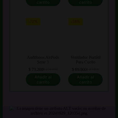
$ 40.000.
$ 25.000.
original
actual
carrito
carrito
era:
es:
$ 200.000.
$ 131.990.
-71%
-18%
Audifonos AirPods
Ventilador Portátil
Serie 3
Para Cuello
$
73.200
$
69.900
$
250.000
$
85.000
El
El
El
El
precio
precio
precio
precio
Añadir al
Añadir al
original
actual
original
actual
carrito
carrito
era:
es:
era:
es:
$ 250.000.
$ 73.200.
$ 85.000.
$ 69.900.