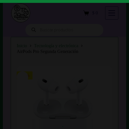
S
a
$
0
Carro
l
de
t
compra
a
Búsqueda
de
r
productos
a
l
Inicio
Tecnología y electrónica
c
AirPods Pro Segunda Generación
o
n
t
e
n
-33%
i
d
o