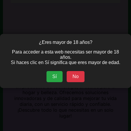
¿Eres mayor de 18 años?
Para acceder a esta web necesitas ser mayor de 18
años.
Si haces clic en Sí significa que eres mayor de edad.
Sí
No
Vegashop360
es tu tienda online especializada
en productos de tecnología, artículos para el
hogar y belleza. Ofrecemos soluciones
innovadoras y de calidad para mejorar tu vida
diaria, con un servicio rápido y confiable.
¡Descubre todo lo que necesitas en un solo
lugar!