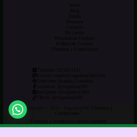
Inicio
Blog
Tienda
Nosotros
Contacto
Mi cuenta
Personalizar Cookies
Política de Cookies
Términos y Condiciones
Telefono:
3115621143
Correo:
ventas@vegashop360.com
Direccion: Bogota-Colombia
facebook: @
vegashop360
Instegram:
@vegashop360
Tiktok:
@vegashop360
Copyright © 2026 - Vegashop360
Términos y
Condiciones
Términos y condiciones promo navidad
Aviso Legal
Política de Privacidad
Configuración de Cookies