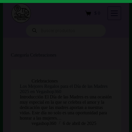
S
a
$
0
Carro
l
de
t
compra
a
Búsqueda
de
r
productos
a
l
c
o
Categoría
Celebraciones
n
t
e
n
i
Celebraciones
d
Los Mejores Regalos para el Día de las Madres
o
2025 en Vegashop360
Introducción El Día de las Madres es una ocasión
muy especial en la que se celebra el amor y la
dedicación que las madres aportan a nuestras
vidas. Este día no solo es una oportunidad para
honrar a las mujeres…
vegashop360
6 de abril de 2025