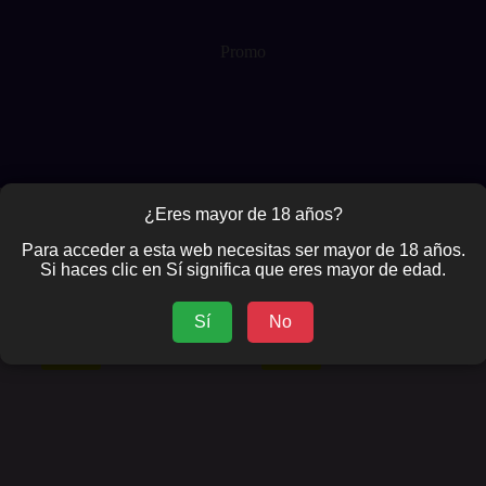
Promo
¿Eres mayor de 18 años?
Para acceder a esta web necesitas ser mayor de 18 años.
Si haces clic en Sí significa que eres mayor de edad.
Ordenado
Mostrando los 2 resultados
por
popularidad
Sí
No
-41%
-41%