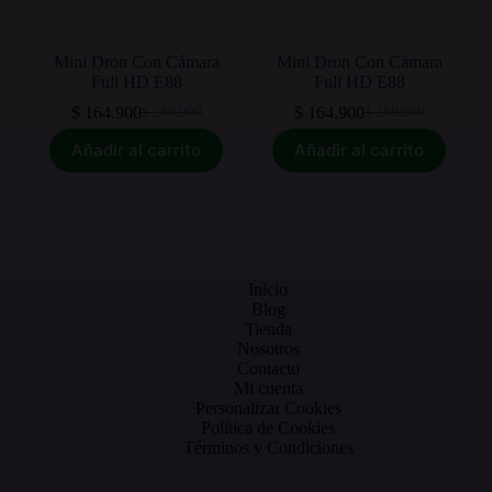
Mini Dron Con Cámara
Mini Dron Con Cámara
Full HD E88
Full HD E88
$
164.900
$
164.900
$
280.000
$
280.000
El
El
El
El
precio
precio
precio
precio
Añadir al carrito
Añadir al carrito
original
actual
original
actual
era:
es:
era:
es:
$ 280.000.
$ 164.900.
$ 280.000.
$ 164.900.
Inicio
Blog
Tienda
Nosotros
Contacto
Mi cuenta
Personalizar Cookies
Política de Cookies
Términos y Condiciones