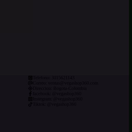
Telefono:
3115621143
Correo:
ventas@vegashop360.com
Direccion: Bogota-Colombia
facebook: @
vegashop360
Instegram:
@vegashop360
Tiktok:
@vegashop360