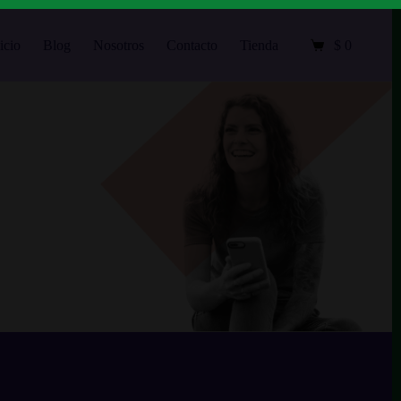
icio
Blog
Nosotros
Contacto
Tienda
Mi cuenta
$
0
Carro
de
compra